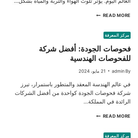
العالم اليوم. يؤثر تلوث الهواء والتربة والمياه بشكل…
اختبار
READ MORE
التربة
والمياه
والهواء
مركز المعرفة
من
فحوصات الجودة: أفضل شركة
فحوصات
الجودة
للفحوصات الهندسية
By
admin
21 مايو، 2024
في عالم الهندسة المعقد والمتطور باستمرار، تبرز
شركة فحوصات الجودة كواحدة من أفضل الشركات
الرائدة في المملكة…
فحوصات
READ MORE
الجودة:
أفضل
شركة
مركز المعرفة