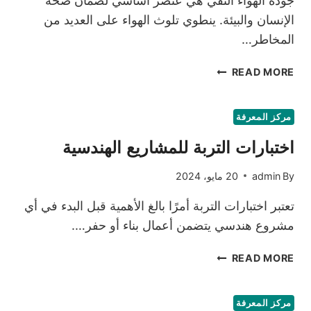
جودة الهواء النقي هي عنصر أساسي لضمان صحة
الإنسان والبيئة. ينطوي تلوث الهواء على العديد من
المخاطر…
كيفية
READ MORE
قياس
مستويات
الملوثات
مركز المعرفة
الغازية
اختبارات التربة للمشاريع الهندسية
والجسيمات
الصلبة
By
admin
20 مايو، 2024
تعتبر اختبارات التربة أمرًا بالغ الأهمية قبل البدء في أي
مشروع هندسي يتضمن أعمال بناء أو حفر….
اختبارات
READ MORE
التربة
للمشاريع
الهندسية
مركز المعرفة