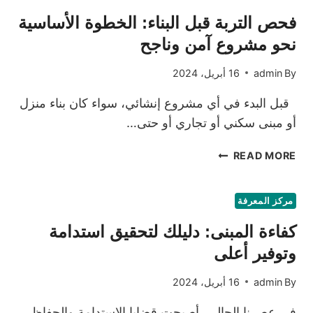
فحص التربة قبل البناء: الخطوة الأساسية
نحو مشروع آمن وناجح
By
admin
16 أبريل، 2024
قبل البدء في أي مشروع إنشائي، سواء كان بناء منزل
أو مبنى سكني أو تجاري أو حتى…
فحص
READ MORE
التربة
قبل
البناء:
مركز المعرفة
الخطوة
كفاءة المبنى: دليلك لتحقيق استدامة
الأساسية
نحو
وتوفير أعلى
مشروع
آمن
By
admin
16 أبريل، 2024
وناجح
في عصرنا الحالي، أصبحت قضايا الاستدامة والحفاظ