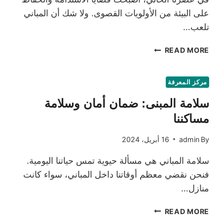
على البيئة من الأولويات القصوى. ولا شك أن المباني
تلعب…
كفاءة
READ MORE
المبنى:
دليلك
لتحقيق
مركز المعرفة
استدامة
سلامة المبنى: ضمان أمان وسلامة
وتوفير
أعلى
مساكننا
By
admin
16 أبريل، 2024
سلامة المباني هي مسألة حيوية تمس حياتنا اليومية.
فنحن نقضي معظم أوقاتنا داخل المباني، سواء كانت
منازل…
سلامة
READ MORE
المبنى: