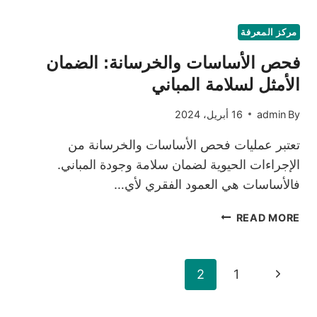
ضمان
أمان
مركز المعرفة
وسلامة
فحص الأساسات والخرسانة: الضمان
مساكننا
الأمثل لسلامة المباني
By
admin
16 أبريل، 2024
تعتبر عمليات فحص الأساسات والخرسانة من
الإجراءات الحيوية لضمان سلامة وجودة المباني.
فالأساسات هي العمود الفقري لأي…
فحص
READ MORE
الأساسات
والخرسانة:
الضمان
Page
Previous
2
1
الأمثل
لسلامة
Page
navigation
المباني